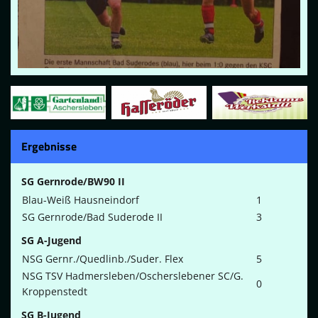
Ergebnisse
SG Gernrode/BW90 II
Blau-Weiß Hausneindorf
1
SG Gernrode/Bad Suderode II
3
SG A-Jugend
NSG Gernr./Quedlinb./Suder. Flex
5
NSG TSV Hadmersleben/Oscherslebener SC/G.
0
Kroppenstedt
SG B-Jugend