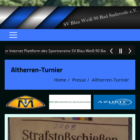
Home
 Internet Plattform des Sportvereins SV Blau Weiß 90 Bad Suderode e.V. +++
Verein
Altherren-Turnier
Fußball
Home
Presse
Altherren-Turnier
Abteilungen
BW90 Fanshop