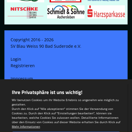
Copyright 2016 - 2026
SV Blau Weiss 90 Bad Suderode e.V.
Login
Registrieren
Impressum
Datenschutzerklärung
Teamsports 2
Dein Sportverein online