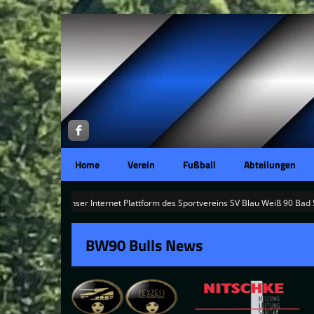
Home
Verein
Fußball
Abteilungen
 euch auf unser Internet Plattform des Sportvereins SV Blau Weiß 90 Bad Suder
BW90 Bulls News