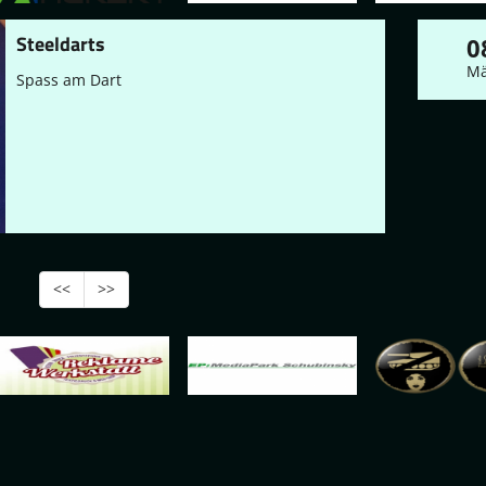
Steeldarts
0
Mä
Spass am Dart
<<
>>