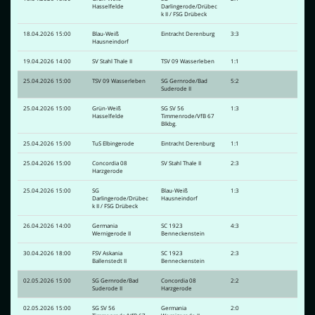
Hasselfelde
Darlingerode/Drübec
k II / FSG Drübeck
18.04.2026 15:00
Blau-Weiß
Eintracht Derenburg
3:3
Hausneindorf
19.04.2026 14:00
SV Stahl Thale II
TSV 09 Wasserleben
1:1
25.04.2026 15:00
TSV 09 Wasserleben
SG Gernrode/Bad
5:2
Suderode II
25.04.2026 15:00
Grün-Weiß
SG SV 56
1:3
Hasselfelde
Timmenrode/VfB 67
Blkbg.
25.04.2026 15:00
TuS Elbingerode
Eintracht Derenburg
1:1
25.04.2026 15:00
Concordia 08
SV Stahl Thale II
2:3
Harzgerode
25.04.2026 15:00
SG
Blau-Weiß
1:3
Darlingerode/Drübec
Hausneindorf
k II / FSG Drübeck
26.04.2026 14:00
Germania
SC 1923
4:3
Wernigerode II
Benneckenstein
30.04.2026 18:00
FSV Askania
SC 1923
2:3
Ballenstedt II
Benneckenstein
02.05.2026 15:00
SG Gernrode/Bad
Concordia 08
2:2
Suderode II
Harzgerode
02.05.2026 15:00
SG SV 56
Germania
2:0