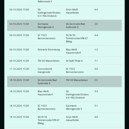
Ballenstedt II
04.10.2025 15:00
SG
Grün-Weiß
4:4
Darlingerode/Drübec
Hasselfelde
k II / FSG Drübeck
04.10.2025 15:00
Germania
SG Gernrode/Bad
3:0
Wernigerode II
Suderode II
04.10.2025 15:00
SC 1923
SG SV 56
4:4
Benneckenstein
Timmenrode/VfB 67
Blkbg.
04.10.2025 15:00
Eintracht Derenburg
Blau-Weiß
1:2
Hausneindorf
04.10.2025 15:00
TSV 09 Wasserleben
SV Stahl Thale II
7:1
11.10.2025 15:30
Concordia 08
SC 1923
3:0
Harzgerode
Benneckenstein
18.10.2025 15:00
SG Gernrode/Bad
TSV 09 Wasserleben
2:5
Suderode II
18.10.2025 15:00
Blau-Weiß
SG
3:3
Hausneindorf
Darlingerode/Drübec
k II / FSG Drübeck
18.10.2025 15:00
SC 1923
Germania
3:1
Benneckenstein
Wernigerode II
18.10.2025 15:00
SG SV 56
Grün-Weiß
4:0
Timmenrode/VfB 67
Hasselfelde
Blkbg.