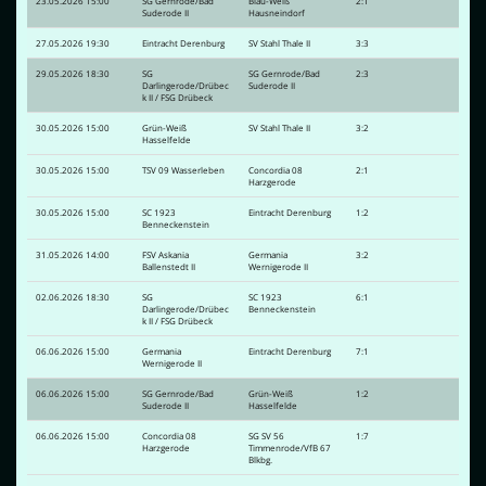
23.05.2026 15:00
SG Gernrode/Bad
Blau-Weiß
2:1
Suderode II
Hausneindorf
27.05.2026 19:30
Eintracht Derenburg
SV Stahl Thale II
3:3
29.05.2026 18:30
SG
SG Gernrode/Bad
2:3
Darlingerode/Drübec
Suderode II
k II / FSG Drübeck
30.05.2026 15:00
Grün-Weiß
SV Stahl Thale II
3:2
Hasselfelde
30.05.2026 15:00
TSV 09 Wasserleben
Concordia 08
2:1
Harzgerode
30.05.2026 15:00
SC 1923
Eintracht Derenburg
1:2
Benneckenstein
31.05.2026 14:00
FSV Askania
Germania
3:2
Ballenstedt II
Wernigerode II
02.06.2026 18:30
SG
SC 1923
6:1
Darlingerode/Drübec
Benneckenstein
k II / FSG Drübeck
06.06.2026 15:00
Germania
Eintracht Derenburg
7:1
Wernigerode II
06.06.2026 15:00
SG Gernrode/Bad
Grün-Weiß
1:2
Suderode II
Hasselfelde
06.06.2026 15:00
Concordia 08
SG SV 56
1:7
Harzgerode
Timmenrode/VfB 67
Blkbg.