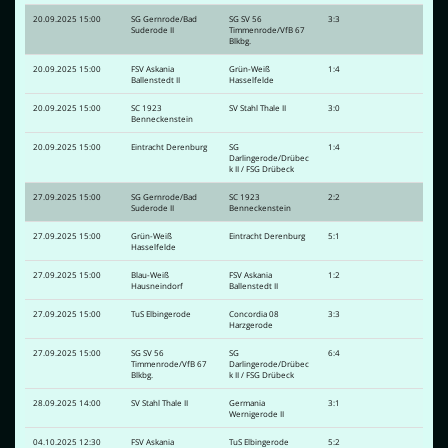
20.09.2025 15:00
SG Gernrode/Bad
SG SV 56
3:3
Suderode II
Timmenrode/VfB 67
Blkbg.
20.09.2025 15:00
FSV Askania
Grün-Weiß
1:4
Ballenstedt II
Hasselfelde
20.09.2025 15:00
SC 1923
SV Stahl Thale II
3:0
Benneckenstein
20.09.2025 15:00
Eintracht Derenburg
SG
1:4
Darlingerode/Drübec
k II / FSG Drübeck
27.09.2025 15:00
SG Gernrode/Bad
SC 1923
2:2
Suderode II
Benneckenstein
27.09.2025 15:00
Grün-Weiß
Eintracht Derenburg
5:1
Hasselfelde
27.09.2025 15:00
Blau-Weiß
FSV Askania
1:2
Hausneindorf
Ballenstedt II
27.09.2025 15:00
TuS Elbingerode
Concordia 08
3:3
Harzgerode
27.09.2025 15:00
SG SV 56
SG
6:4
Timmenrode/VfB 67
Darlingerode/Drübec
Blkbg.
k II / FSG Drübeck
28.09.2025 14:00
SV Stahl Thale II
Germania
3:1
Wernigerode II
04.10.2025 12:30
FSV Askania
TuS Elbingerode
5:2