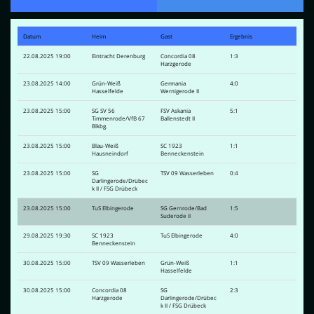
Datum
Heim
Gast
Ergebnis
22.08.2025 19:00
Eintracht Derenburg
Concordia 08
1:3
Harzgerode
23.08.2025 14:00
Grün-Weiß
Germania
4:0
Hasselfelde
Wernigerode II
23.08.2025 15:00
SG SV 56
FSV Askania
5:1
Timmenrode/VfB 67
Ballenstedt II
Blkbg.
23.08.2025 15:00
Blau-Weiß
SC 1923
1:1
Hausneindorf
Benneckenstein
23.08.2025 15:00
SG
TSV 09 Wasserleben
0:4
Darlingerode/Drübec
k II / FSG Drübeck
23.08.2025 15:00
TuS Elbingerode
SG Gernrode/Bad
1:5
Suderode II
29.08.2025 19:30
SC 1923
TuS Elbingerode
4:0
Benneckenstein
30.08.2025 15:00
TSV 09 Wasserleben
Grün-Weiß
1:1
Hasselfelde
30.08.2025 15:00
Concordia 08
SG
2:3
Harzgerode
Darlingerode/Drübec
k II / FSG Drübeck