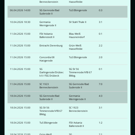
Benneckenstein
Hasselfelde
06.04.2026 14:00
SG Gernrode/Bad
TuS Elbingerode
0:3
Suderode II
10.04.2026 18:30
Germania
SV Stahl Thale II
3:1
Wernigerode II
11.04.2026 15:00
FSV Askania
Blau-Weiß
0:1
Ballenstedt II
Hausneindorf
11.04.2026 15:00
Eintracht Derenburg
Grün-Weiß
2:2
Hasselfelde
11.04.2026 15:00
Concordia 08
TuS Elbingerode
2:0
Harzgerode
11.04.2026 15:00
SG
SG SV 56
0:1
Darlingerode/Drübec
Timmenrode/VfB 67
k II / FSG Drübeck
Blkbg.
11.04.2026 15:00
SC 1923
SG Gernrode/Bad
7:0
Benneckenstein
Suderode II
18.04.2026 15:00
SG Gernrode/Bad
Germania
4:3
Suderode II
Wernigerode II
18.04.2026 15:00
SG SV 56
SC 1923
3:1
Timmenrode/VfB 67
Benneckenstein
Blkbg.
18.04.2026 15:00
TuS Elbingerode
FSV Askania
1:2
Ballenstedt II
18.04.2026 15:00
Grün-Weiß
SG
2:1