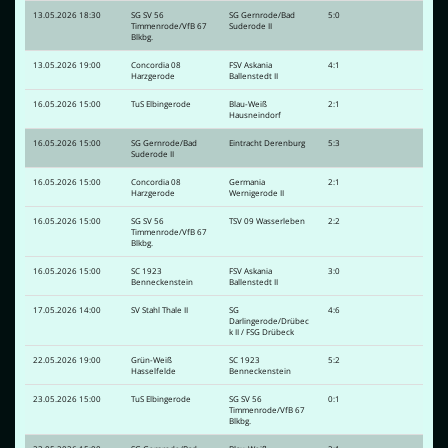
13.05.2026 18:30
SG SV 56
SG Gernrode/Bad
5:0
Timmenrode/VfB 67
Suderode II
Blkbg.
13.05.2026 19:00
Concordia 08
FSV Askania
4:1
Harzgerode
Ballenstedt II
16.05.2026 15:00
TuS Elbingerode
Blau-Weiß
2:1
Hausneindorf
16.05.2026 15:00
SG Gernrode/Bad
Eintracht Derenburg
5:3
Suderode II
16.05.2026 15:00
Concordia 08
Germania
2:1
Harzgerode
Wernigerode II
16.05.2026 15:00
SG SV 56
TSV 09 Wasserleben
2:2
Timmenrode/VfB 67
Blkbg.
16.05.2026 15:00
SC 1923
FSV Askania
3:0
Benneckenstein
Ballenstedt II
17.05.2026 14:00
SV Stahl Thale II
SG
4:6
Darlingerode/Drübec
k II / FSG Drübeck
22.05.2026 19:00
Grün-Weiß
SC 1923
5:2
Hasselfelde
Benneckenstein
23.05.2026 15:00
TuS Elbingerode
SG SV 56
0:1
Timmenrode/VfB 67
Blkbg.