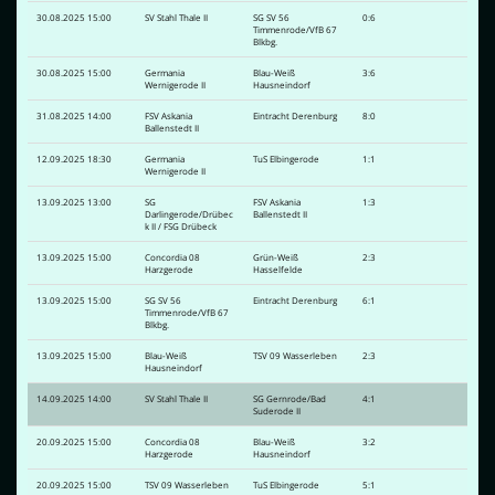
30.08.2025 15:00
SV Stahl Thale II
SG SV 56
0:6
Timmenrode/VfB 67
Blkbg.
30.08.2025 15:00
Germania
Blau-Weiß
3:6
Wernigerode II
Hausneindorf
31.08.2025 14:00
FSV Askania
Eintracht Derenburg
8:0
Ballenstedt II
12.09.2025 18:30
Germania
TuS Elbingerode
1:1
Wernigerode II
13.09.2025 13:00
SG
FSV Askania
1:3
Darlingerode/Drübec
Ballenstedt II
k II / FSG Drübeck
13.09.2025 15:00
Concordia 08
Grün-Weiß
2:3
Harzgerode
Hasselfelde
13.09.2025 15:00
SG SV 56
Eintracht Derenburg
6:1
Timmenrode/VfB 67
Blkbg.
13.09.2025 15:00
Blau-Weiß
TSV 09 Wasserleben
2:3
Hausneindorf
14.09.2025 14:00
SV Stahl Thale II
SG Gernrode/Bad
4:1
Suderode II
20.09.2025 15:00
Concordia 08
Blau-Weiß
3:2
Harzgerode
Hausneindorf
20.09.2025 15:00
TSV 09 Wasserleben
TuS Elbingerode
5:1