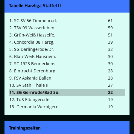
Tabelle Harzliga Staffel II
1. SG SV 56 Timmenrod.
61
2. TSV 09 Wasserleben
59
3. Grün-Weiß Hasselfe.
51
4. Concordia 08 Harzg.
39
5. SG Darlingerode/Dr.
32
6. Blau-Weiß Hausnein.
30
7. SC 1923 Benneckens.
30
8. Eintracht Derenburg
28
9. FSV Askania Ballen.
28
10. SV Stahl Thale II
27
11. SG Gernrode/Bad Su.
22
12. TuS Elbingerode
19
13. Germania Wernigero.
19
Trainingszeiten