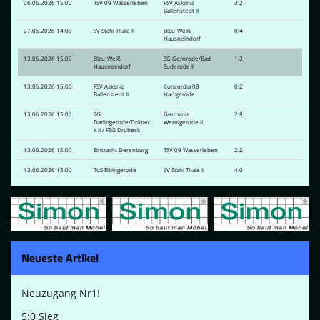
06.06.2026 15:00
TSV 09 Wasserleben
FSV Askania
3:2
Ballenstedt II
07.06.2026 14:00
SV Stahl Thale II
Blau-Weiß
0:4
Hausneindorf
13.06.2026 15:00
Blau-Weiß
SG Gernrode/Bad
1:3
Hausneindorf
Suderode II
13.06.2026 15:00
FSV Askania
Concordia 08
0:2
Ballenstedt II
Harzgerode
13.06.2026 15:00
SG
Germania
2:8
Darlingerode/Drübec
Wernigerode II
k II / FSG Drübeck
13.06.2026 15:00
Eintracht Derenburg
TSV 09 Wasserleben
2:2
13.06.2026 15:00
TuS Elbingerode
SV Stahl Thale II
4:0
Neueste Artikel
Neuzugang Nr1!
5:0 Sieg