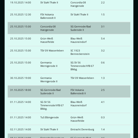
19.10.2025 14:00
SV Stahl Thale II
Concordia 08
2:2
Harzgerode
25.10.2025 12:30
FSV Askania
SV Stahl Thale II
1:5
Ballenstedt II
25.10.2025 15:00
Concordia 08
SG Gernrode/Bad
3:1
Harzgerode
Suderode II
25.10.2025 15:00
Grün-Weiß
Blau-Weiß
5:4
Hasselfelde
Hausneindorf
25.10.2025 15:00
TSV 09 Wasserleben
SC 1923
3:2
Benneckenstein
25.10.2025 15:00
Germania
SG SV 56
0:6
Wernigerode II
Timmenrode/VfB 67
Blkbg.
30.10.2025 19:00
Germania
TSV 09 Wasserleben
1:3
Wernigerode II
31.10.2025 18:00
SG Gernrode/Bad
FSV Askania
2:5
Suderode II
Ballenstedt II
01.11.2025 14:00
SG SV 56
Blau-Weiß
4:1
Timmenrode/VfB 67
Hausneindorf
Blkbg.
01.11.2025 14:00
TuS Elbingerode
Grün-Weiß
0:3
Hasselfelde
02.11.2025 14:00
SV Stahl Thale II
Eintracht Derenburg
1:4
08.11.2025 14:00
Eintracht Derenburg
SG Gernrode/Bad
4:1