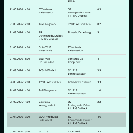
Blkbg.
15.03.2026 14:00
FSV Askania
SG
0:5
Ballenstedt II
Darlingerode/Drübec
k II / FSG Drübeck
21.03.2026 14:00
TuS Elbingerode
TSV 09 Wasserleben
0:2
21.03.2026 14:00
SG
Eintracht Derenburg
5:1
Darlingerode/Drübec
k II / FSG Drübeck
21.03.2026 14:00
Grün-Weiß
FSV Askania
1:1
Hasselfelde
Ballenstedt II
21.03.2026 15:00
Blau-Weiß
Concordia 08
4:1
Hausneindorf
Harzgerode
22.03.2026 14:00
SV Stahl Thale II
SC 1923
3:5
Benneckenstein
28.03.2026 14:00
TSV 09 Wasserleben
Eintracht Derenburg
3:3
28.03.2026 14:00
TuS Elbingerode
SC 1923
1:0
Benneckenstein
28.03.2026 14:00
Germania
SG
3:2
Wernigerode II
Darlingerode/Drübec
k II / FSG Drübeck
02.04.2026 19:00
SG Gernrode/Bad
SG
4:6
Suderode II
Darlingerode/Drübec
k II / FSG Drübeck
02.04.2026 19:00
SC 1923
Grün-Weiß
2:4