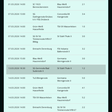
01.03.2026 14:00
SC 1923
Blau-Weiß
2:1
Benneckenstein
Hausneindorf
07.03.2026 13:00
SG
Concordia 08
3:4
Darlingerode/Drübec
Harzgerode
k II / FSG Drübeck
07.03.2026 14:00
Grün-Weiß
TSV 09 Wasserleben
1:0
Hasselfelde
07.03.2026 14:00
SG SV 56
SV Stahl Thale II
3:0
Timmenrode/VfB 67
Blkbg.
07.03.2026 14:00
Eintracht Derenburg
FSV Askania
3:2
Ballenstedt II
07.03.2026 15:00
Blau-Weiß
Germania
3:0
Hausneindorf
Wernigerode II
13.03.2026 18:30
SG Gernrode/Bad
SV Stahl Thale II
1:2
Suderode II
14.03.2026 14:00
TuS Elbingerode
Germania
5:0
Wernigerode II
14.03.2026 14:00
Grün-Weiß
Concordia 08
4:1
Hasselfelde
Harzgerode
14.03.2026 14:00
TSV 09 Wasserleben
Blau-Weiß
5:2
Hausneindorf
14.03.2026 14:00
Eintracht Derenburg
SG SV 56
2:2
Timmenrode/VfB 67