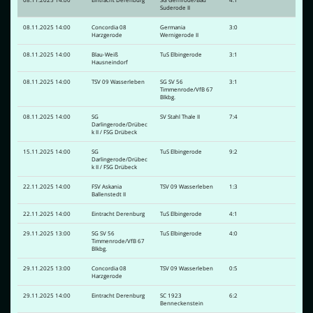
Suderode II
08.11.2025 14:00
Concordia 08
Germania
3:0
Harzgerode
Wernigerode II
08.11.2025 14:00
Blau-Weiß
TuS Elbingerode
3:1
Hausneindorf
08.11.2025 14:00
TSV 09 Wasserleben
SG SV 56
3:1
Timmenrode/VfB 67
Blkbg.
08.11.2025 14:00
SG
SV Stahl Thale II
7:4
Darlingerode/Drübec
k II / FSG Drübeck
15.11.2025 14:00
SG
TuS Elbingerode
9:2
Darlingerode/Drübec
k II / FSG Drübeck
22.11.2025 14:00
FSV Askania
TSV 09 Wasserleben
1:3
Ballenstedt II
22.11.2025 14:00
Eintracht Derenburg
TuS Elbingerode
4:1
29.11.2025 13:00
SG SV 56
TuS Elbingerode
4:0
Timmenrode/VfB 67
Blkbg.
29.11.2025 13:00
Concordia 08
TSV 09 Wasserleben
0:5
Harzgerode
29.11.2025 14:00
Eintracht Derenburg
SC 1923
6:2
Benneckenstein