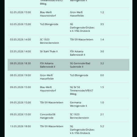
Timmenrode/VfB 67
Wernigerode II
Blkbg.
02.05.2026 15:00
Blau-Weiß
Grün-Weiß
1:2
Hausneindorf
Hasselfelde
02.05.2026 15:00
TuS Elbingerode
SG
3:5
Darlingerode/Drübec
k II / FSG Drübeck
03.05.2026 14:00
SC 1923
TSV 09 Wasserleben
1:4
Benneckenstein
03.05.2026 14:00
SV Stahl Thale II
FSV Askania
3:0
Ballenstedt II
08.05.2026 18:30
FSV Askania
SG Gernrode/Bad
3:2
Ballenstedt II
Suderode II
08.05.2026 19:00
Grün-Weiß
TuS Elbingerode
0:0
Hasselfelde
09.05.2026 15:00
Blau-Weiß
SG SV 56
1:5
Hausneindorf
Timmenrode/VfB 67
Blkbg.
09.05.2026 15:00
TSV 09 Wasserleben
Germania
1:0
Wernigerode II
09.05.2026 15:00
Concordia 08
SC 1923
2:1
Harzgerode
Benneckenstein
13.05.2026 18:00
TSV 09 Wasserleben
SG
5:2
Darlingerode/Drübec
k II / FSG Drübeck