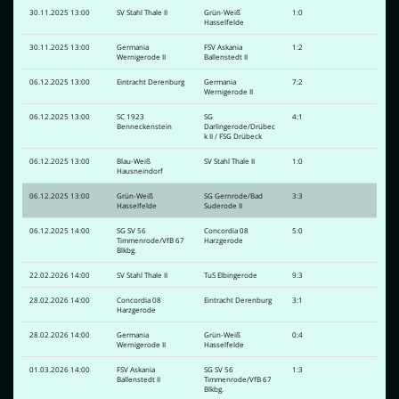
30.11.2025 13:00
SV Stahl Thale II
Grün-Weiß
1:0
Hasselfelde
30.11.2025 13:00
Germania
FSV Askania
1:2
Wernigerode II
Ballenstedt II
06.12.2025 13:00
Eintracht Derenburg
Germania
7:2
Wernigerode II
06.12.2025 13:00
SC 1923
SG
4:1
Benneckenstein
Darlingerode/Drübec
k II / FSG Drübeck
06.12.2025 13:00
Blau-Weiß
SV Stahl Thale II
1:0
Hausneindorf
06.12.2025 13:00
Grün-Weiß
SG Gernrode/Bad
3:3
Hasselfelde
Suderode II
06.12.2025 14:00
SG SV 56
Concordia 08
5:0
Timmenrode/VfB 67
Harzgerode
Blkbg.
22.02.2026 14:00
SV Stahl Thale II
TuS Elbingerode
9:3
28.02.2026 14:00
Concordia 08
Eintracht Derenburg
3:1
Harzgerode
28.02.2026 14:00
Germania
Grün-Weiß
0:4
Wernigerode II
Hasselfelde
01.03.2026 14:00
FSV Askania
SG SV 56
1:3
Ballenstedt II
Timmenrode/VfB 67
Blkbg.