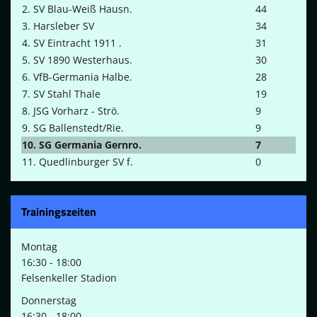
2. SV Blau-Weiß Hausn.
44
3. Harsleber SV
34
4. SV Eintracht 1911 .
31
5. SV 1890 Westerhaus.
30
6. VfB-Germania Halbe.
28
7. SV Stahl Thale
19
8. JSG Vorharz - Strö.
9
9. SG Ballenstedt/Rie.
9
10. SG Germania Gernro.
7
11. Quedlinburger SV f.
0
Trainingszeiten
Montag
16:30 - 18:00
Felsenkeller Stadion
Donnerstag
16:30 - 18:00